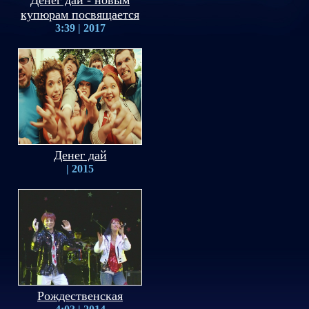
Денег дай - новым
купюрам посвящается
3:39 | 2017
Денег дай
| 2015
Рождественская