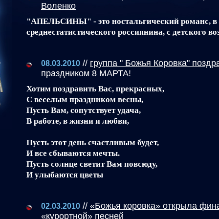
Воленко
"АПЕЛЬСИНЫ" - это ностальгический романс, в 
среднестатистического россиянина, с детского в
//
группа '' Божья Коровка'' поз
08.03.2010
праздником 8 МАРТА!
Хотим поздравить Вас, прекрасных,
С веселым праздником весны,
Пусть Вам, сопутствует удача,
В работе, в жизни и любви,
Пусть этот день счастливым будет,
И все сбываются мечты.
Пусть солнце светит Вам повсюду,
И улыбаются цветы
//
«Божья коровка» открыла фина
02.03.2010
«курортной» песней