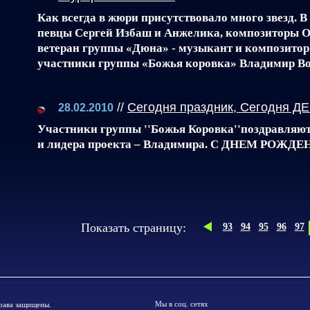
Как всегда в жюри присутствовало много звезд. В
певцы Сергей Избаш и Анжелика, композиторы О
ветеран группы «Дюна» - музыкант и композитор
участники группы «Божья коровка» Владимир В
//
Сегодня праздник, Сегодня 
28.02.2010
Участники группы ''Божья Коровка''поздравляют
и лидера проекта – Владимира. С ДНЕМ РОЖДЕ
Показать cтраницу:
93
94
95
96
97
Мы в соц. сетях
рава защищены.