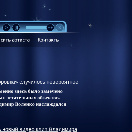
оровка» случилось невероятное
менно здесь было замечено
ых летательных объектов.
адимир Воленко наслаждался
ь новый видео клип Владимира