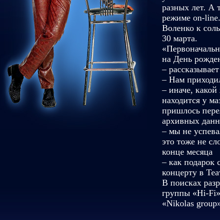
разных лет. А 
режиме on-lin
Воленко к сол
30 марта.
«Первоначальн
на День рожден
– рассказывае
– Нам приходил
– иначе, какой
находится у ма
пришлось пере
архивных данн
– мы не успева
это тоже не сл
конце месяца
– как подарок 
концерту в Теа
В поисках раз
группы «Hi-Fi
«Nikolas group