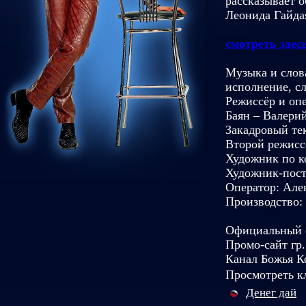
рассказывает 
Леонида Гайда
смотреть здес
Музыка и слов
исполнение, с
Режиссёр и оп
Баян – Валери
Закадровый те
Второй режисс
Художник по к
Художник-пост
Оператор: Але
Производство:
Официальный с
Промо-сайт гр.
Канал Божья К
Просмотреть к
Денег дай