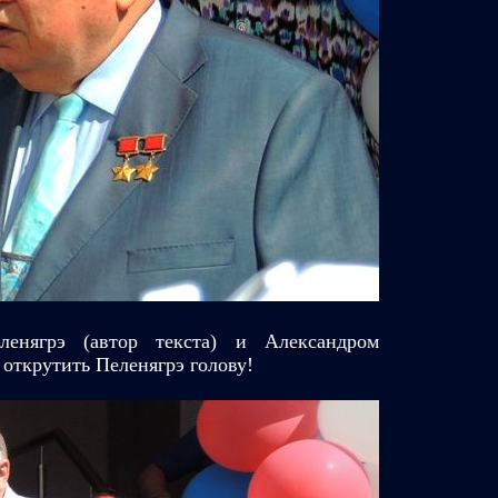
енягрэ (автор текста) и Александром
открутить Пеленягрэ голову!