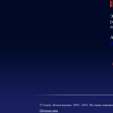
Э
(
п
А
h
© Cтудия «Божья коровка» 2003—2015. Все права защищен
Обратная связь