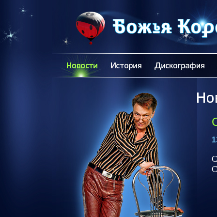
1
С
С