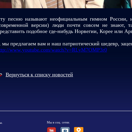
ту песню называют неофициальным гимном России, и
современной версии) люди почти совсем не знают, та
редставить подобное где-нибудь Норвегии, Корее или Ар
 мы предлагаем вам и наш патриотический шедевр, зацен
ttp://www.youtube.com/watch?v=RLyM7OMP3r0
Вернуться к списку новостей
Мы в соц. сетях
ы.