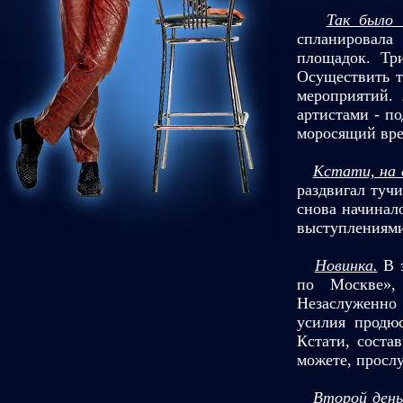
Так было 
спланировала
площадок. Тр
Осуществить т
мероприятий.
артистами - по
моросящий вре
Кстати, на 
раздвигал туч
снова начинал
выступлениями
Новинка.
В э
по Москве»,
Незаслуженно 
усилия продю
Кстати, соста
можете, просл
Второй день