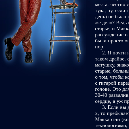
места, честно 
туда, ну, если
день) не было 
же дело? Ведь 
старьё, и Макк
рассуждение о 
были просто о
пор.
2. Я почти не 
таком драйве, 
матушку, знако
старые, больны
о том, чтобы к
с гитарой пере
голове. Это дл
30-40 развалив
сердце, а уж 
3. Если вы дум
х, то пребывае
Маккартни (вп
технологиями,