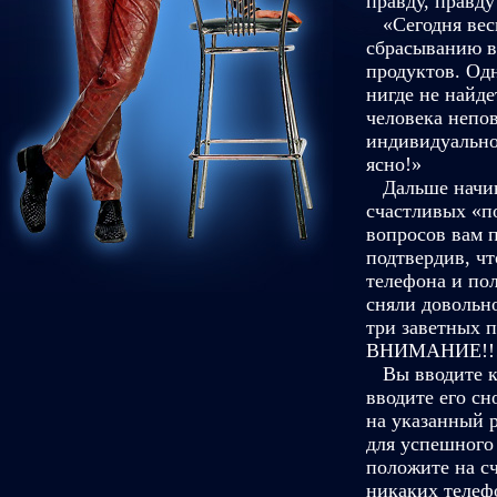
правду, правду
«Сегодня весь
сбрасыванию ве
продуктов. Одн
нигде не найде
человека непо
индивидуально
ясно!»
Дальше начина
счастливых «п
вопросов вам 
подтвердив, чт
телефона и пол
сняли довольн
три заветных 
ВНИМАНИЕ!!
Вы вводите ко
вводите его сн
на указанный р
для успешного 
положите на сч
никаких телефо