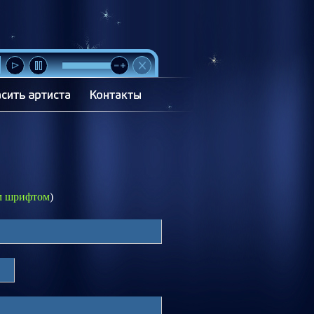
м шрифтом
)