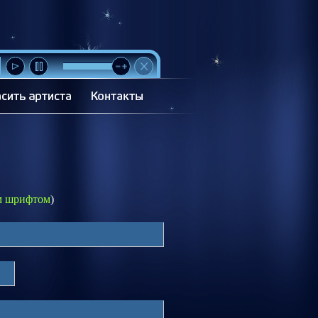
м шрифтом
)