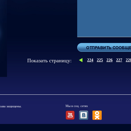
Показать cтраницу:
224
225
226
227
22
Мы в соц. сетях
рава защищены.