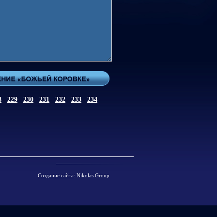
8
229
230
231
232
233
234
Создание сайта
: Nikolas Group