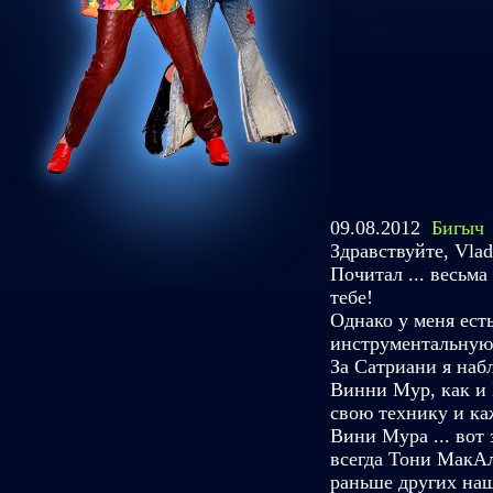
09.08.2012
Бигыч
Здравствуйте, Vlad
Почитал ... весьма
тебе!
Однако у меня ест
инструментальную м
За Сатриани я наб
Винни Мур, как и 
свою технику и ка
Вини Мура ... вот 
всегда Тони МакАль
раньше других наш