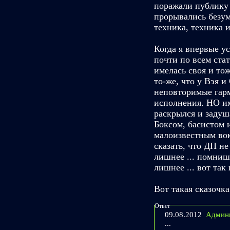
поражали публику 
прорывались безум
техника, техника и 
Когда я впервые ус
почти по всем ста
имелась своя и тож
то-же, что у Вэя и
неповторимые гар
исполнения. НО и
раскрылся и задуш
Боксом, басистом 
малоизвестным вока
сказать, что ДП не
лишнее ... помниш
лишнее ... вот так
Вот такая сказочка
Ответ
09.08.2012
Админ
...